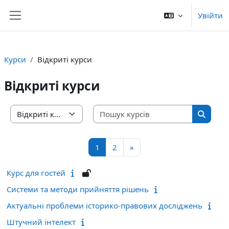
Перейти до головного вмісту
Увійти
Бокова панель
Курси
Відкриті курси
Відкриті курси
Пошук ку
Категорії курсів
Пошук 
Сторінка 1
Сторінка 2
Наступна сторінка
1
2
»
Курс для гостей
Системи та методи прийняття рішень
Актуальні проблеми історико-правових досліджень
Штучний інтелект